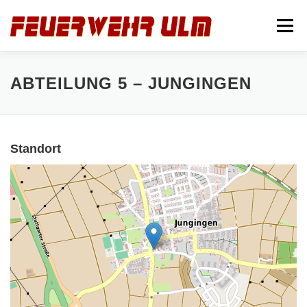
Zum
Inhalt
Menü
springen
STARTSEITE
ABTEILUNGEN
NEUIGKEITEN
ABTEILUNG 5 – JUNGINGEN
IMPRESSUM
Standort