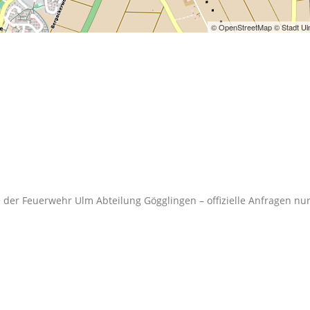
© OpenStreetMap © Stadt U
 der Feuerwehr Ulm Abteilung Gögglingen – offizielle Anfragen nu