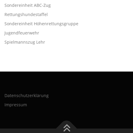
Sondereinheit ABC-Zug
Rettungshundestaffel
Sondereinheit Höhenrettungsgruppe
Jugendfeuerwehr
Spielmannszug Lehr
Datenschutzerklärung
Impressum