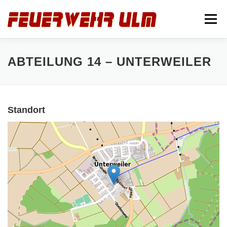
Zum
Inhalt
Menü
springen
STARTSEITE
ABTEILUNGEN
NEUIGKEITEN
ABTEILUNG 14 – UNTERWEILER
IMPRESSUM
Standort