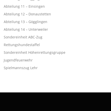
Abteilung 11 – Einsingen
Abteilung 12 – Donaustetten
Abteilung 13 – Gögglingen
Abteilung 14 – Unterweiler
Sondereinheit ABC-Zug
Rettungshundestaffel
Sondereinheit Höhenrettungsgruppe
Jugendfeuerwehr
Spielmannszug Lehr