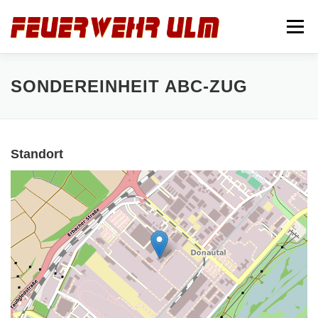
Zum
Inhalt
Menü
springen
STARTSEITE
ABTEILUNGEN
NEUIGKEITEN
SONDEREINHEIT ABC-ZUG
IMPRESSUM
Standort